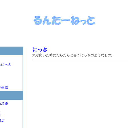
にっき
気が向いた時にだらだらと書くにっきのようなもの。
んにっき
字生成
る淡路
Ｌ
と
材店