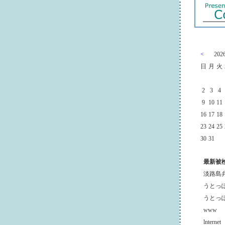
<
20
日
月
火
2
3
4
9
10
11
16
17
18
23
24
25
30
31
最新被
淡路島
うとっ
うとっ
www
lnternet