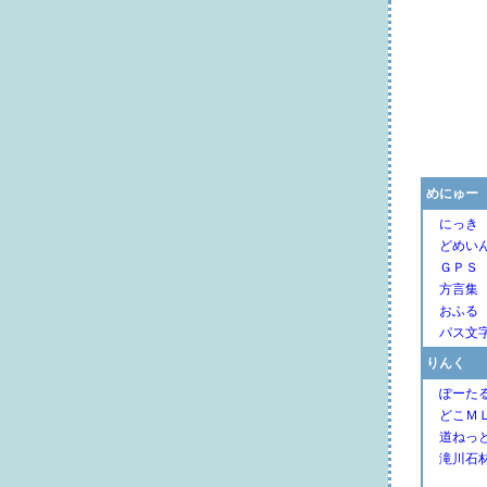
めにゅー
にっき
どめい
ＧＰＳ
方言集
おふる
パス文
りんく
ぽーた
どこＭ
道ねっ
滝川石