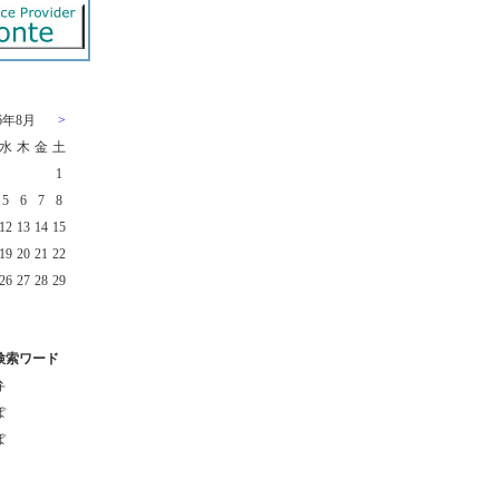
26年8月
>
水
木
金
土
1
5
6
7
8
12
13
14
15
19
20
21
22
26
27
28
29
検索ワード
弁
ぽ
ぽ