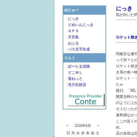
にっき
めにゅー
気が向いた
にっき
どめいんにっき
ＧＰＳ
方言集
ロケット焼
おふる
パス文字生成
同級生な連
りんく
って何？と
ロケット焼
ぽーたる淡路
き系の食べ
どこＭＬ
ロケット・
道ねっと
たｗ
滝川石材店
後日、「聞
開業当時ロ
のように上
そうだった
違和感なか
ここの近く
<
2026年8月
>
め。
日
月
火
水
木
金
土
店の名前は