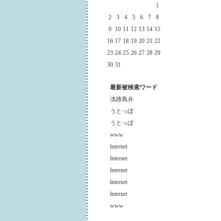
1
2
3
4
5
6
7
8
9
10
11
12
13
14
15
16
17
18
19
20
21
22
23
24
25
26
27
28
29
30
31
最新被検索ワード
淡路島弁
うとっぽ
うとっぽ
www
lnternet
lnternet
lnternet
lnternet
lnternet
www