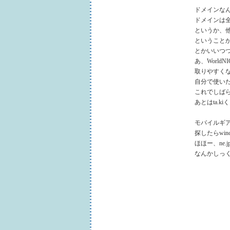
ドメインな
ドメインは
というか、
ということ
とかいいつつも
あ、World
取りやすく
自分で使い
これでしば
あとはta.k
モバイルギア
探したらwin
ほほー、ne.
なんかしっ