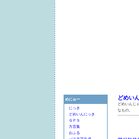
どめい
めにゅー
どめいんじ
にっき
なもの。
どめいんにっき
ＧＰＳ
方言集
おふる