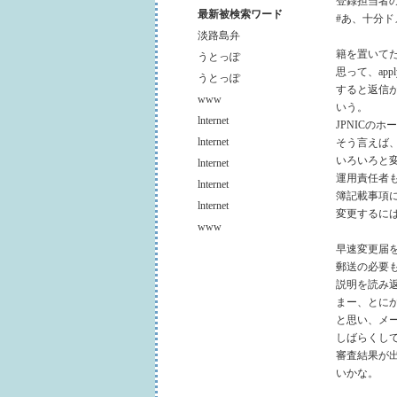
登録担当者
最新被検索ワード
#あ、十分ド
淡路島弁
籍を置いて
うとっぽ
思って、appl
うとっぽ
すると返信
www
いう。
lnternet
JPNICの
lnternet
そう言えば
いろいろと
lnternet
運用責任者
lnternet
簿記載事項
lnternet
変更するに
www
早速変更届
郵送の必要
説明を読み
まー、とに
と思い、メ
しばらくし
審査結果が
いかな。