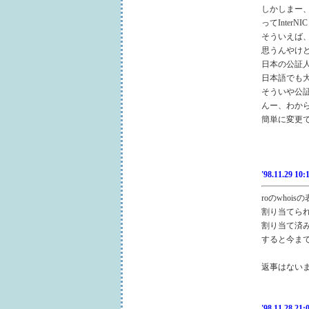
しかしまー
ってInte
そういえば、
思うんやけ
日本の公証
日本語でも
そういや公
んー、わか
簡単に変更
'98.11.29 10:
roのwho
割り当てら
割り当て済
すると今ま
返事はない
'98.11.28 21: