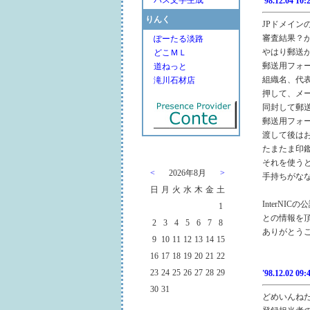
パス文字生成
'98.12.04 10:
りんく
JPドメイン
審査結果？
ぽーたる淡路
やはり郵送
どこＭＬ
郵送用フォ
道ねっと
組織名、代
滝川石材店
押して、メ
同封して郵
郵送用フォ
渡して後は
たまたま印
それを使う
<
2026年8月
>
手持ちがな
日
月
火
水
木
金
土
InterN
1
との情報を
2
3
4
5
6
7
8
ありがとう
9
10
11
12
13
14
15
16
17
18
19
20
21
22
23
24
25
26
27
28
29
'98.12.02 09:
30
31
どめいんね