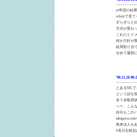
ro申請の結
whoisで
ずらずらと
方式が変わ
これだとド
何か方針が
結局割り当
せめて最初
'98.11.26 00:
とあるMLで
という話を投稿
全て未取得
へー、こん
自分もこの
takigaw
将来法人を
#滝川石材店