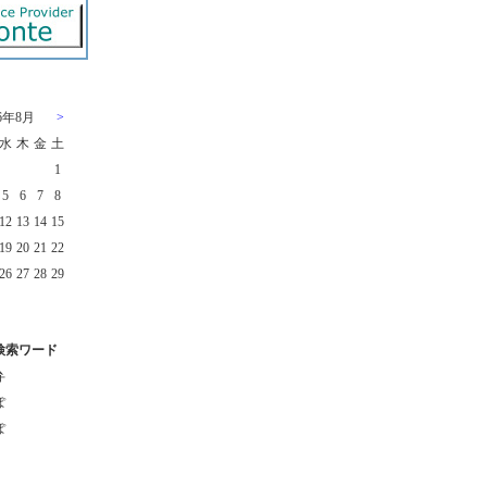
26年8月
>
水
木
金
土
1
5
6
7
8
12
13
14
15
19
20
21
22
26
27
28
29
検索ワード
弁
ぽ
ぽ