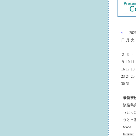
<
20
日
月
火
2
3
4
9
10
11
16
17
18
23
24
25
30
31
最新被
淡路島
うとっ
うとっ
www
lnternet