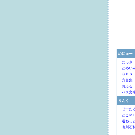
めにゅー
にっき
どめい
ＧＰＳ
方言集
おふる
パス文
りんく
ぽーた
どこＭ
道ねっ
滝川石