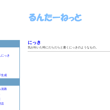
にっき
気が向いた時にだらだらと書くにっきのようなもの。
んにっき
字生成
る淡路
Ｌ
と
材店