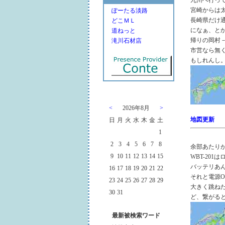
九州へ行っ
宮崎からは
ぽーたる淡路
長崎県だけ
どこＭＬ
になぁ、と
道ねっと
帰りの岡村
滝川石材店
市営なら無
もしれんし
<
2026年8月
>
地図更新
日
月
火
水
木
金
土
1
2
3
4
5
6
7
8
余部あたりが
9
10
11
12
13
14
15
WBT-20
バッテリあ
16
17
18
19
20
21
22
それと電源O
23
24
25
26
27
28
29
大きく跳ね
30
31
ど、繋がる
最新被検索ワード