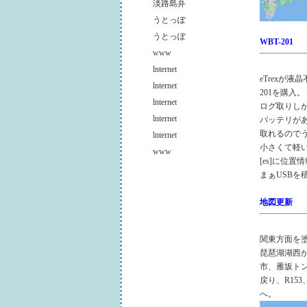
淡路島弁
うとっぽ
うとっぽ
WBT-201
www
lnternet
eTrexが
lnternet
201を購入。
lnternet
ログ取りし
lnternet
バッテリが
取れるので
lnternet
小さくて軽い
www
[es]に位
まぁUSBを
地図更新
関東方面を
琵琶湖湖西
市、雁坂ト
戻り、R15
へ。