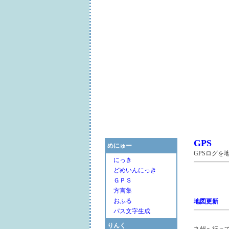
GPS
めにゅー
GPSログ
にっき
どめいんにっき
ＧＰＳ
方言集
おふる
地図更新
パス文字生成
りんく