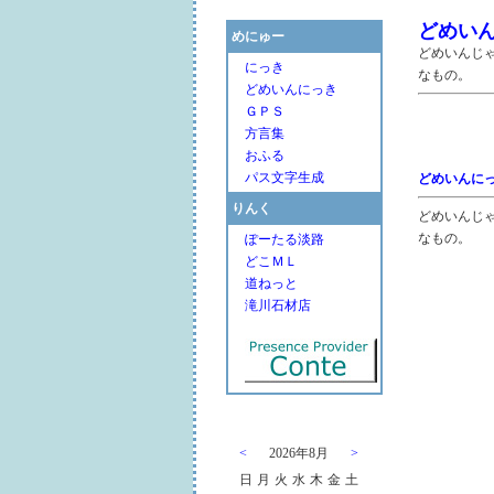
どめい
めにゅー
どめいんじ
にっき
なもの。
どめいんにっき
ＧＰＳ
方言集
おふる
パス文字生成
どめいんに
りんく
どめいんじ
なもの。
ぽーたる淡路
どこＭＬ
道ねっと
滝川石材店
<
2026年8月
>
日
月
火
水
木
金
土