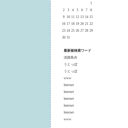
1
2
3
4
5
6
7
8
9
10
11
12
13
14
15
16
17
18
19
20
21
22
23
24
25
26
27
28
29
30
31
最新被検索ワード
淡路島弁
うとっぽ
うとっぽ
www
lnternet
lnternet
lnternet
lnternet
lnternet
www