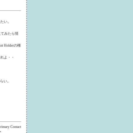
みたい。
見てみたら情
 Holderの権
くれよ・・
づらい。
ry Contact
了。