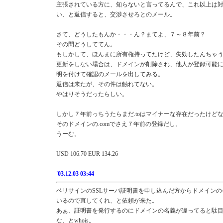
主張されている方に、知らないと言ってるんで、これ以上は
い、と返信すると、交渉させろとのメール。
さて、どうしたもんか・・・ん？まてよ、７～８年前？
その間どうしててん。
もしかして、ほんまに所有権持ってたけど、失効したんちゃ
更新をしない場合は、ドメインが削除され、他人が登録可能
明を付けて確認のメールを出してみる。
返信は来たが、その件は触れてない。
やはりそうだったらしい。
しかし７年前っちうたらまだ.toはマイナーな存在だったけど
そのドメインの.comでさえ７年前の登録だし。
うーむ。
USD 106.70 EUR 134.26
'03.12.03 03:44
ベリサインのSSLサーバ証明書を申し込んだ方からドメイン
いるので直してくれ、と依頼が来た。
あぁ、証明書を発行するのにドメインの名義が違ってると駄
な、とwhois。