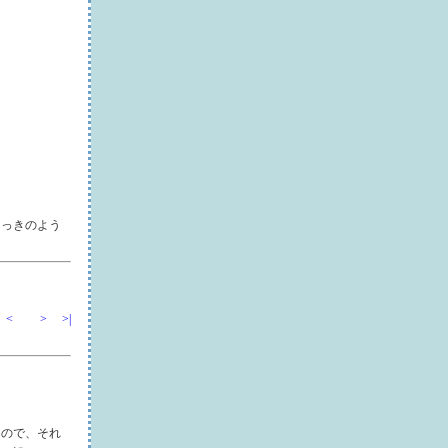
にっきのよう
<
>
>|
たので、それ