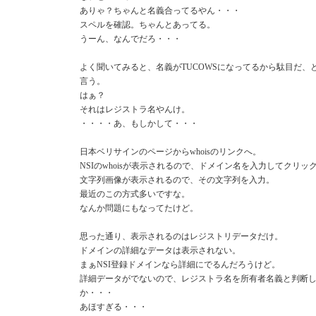
ありゃ？ちゃんと名義合ってるやん・・・
スペルを確認。ちゃんとあってる。
うーん、なんでだろ・・・
よく聞いてみると、名義がTUCOWSになってるから駄目だ、
言う。
はぁ？
それはレジストラ名やんけ。
・・・・あ、もしかして・・・
日本ベリサインのページからwhoisのリンクへ。
NSIのwhoisが表示されるので、ドメイン名を入力してクリッ
文字列画像が表示されるので、その文字列を入力。
最近のこの方式多いですな。
なんか問題にもなってたけど。
思った通り、表示されるのはレジストリデータだけ。
ドメインの詳細なデータは表示されない。
まぁNSI登録ドメインなら詳細にでるんだろうけど。
詳細データがでないので、レジストラ名を所有者名義と判断
か・・・
あほすぎる・・・