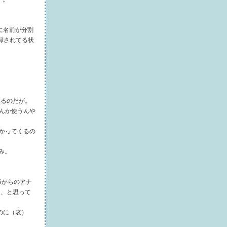
更に名前が分割
て登録されてる状
。
するのだが。
pなんか使うんや
っかかってくるの
のみ。
nSRSからのアナ
ぁ、と思って
うのに（哀）