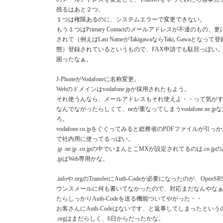
残るはあと２つ。
１つは権限あるのに、システムエラーで変更できない。
もう１つはPrimary Contactのメールアドレスが不達のもの、
されて（例えばLast NameがTakigawaならTaki, Gawaとなっ
態）登録されているというもので、FAX申請でも駄目っぽい
困ったなぁ。
J-PhoneがVodafoneに名称変更。
Webのドメインはvodafone.jpが採用されたもよう。
それ使うんなら、メールアドレスもそれ使えよ・・って気が
なんでながったらしくて、neが重なってしまうvodafone.ne.j
ろ。
vodafone.co.jpをぐぐってみると総務省のPDFファイルが引
で社内用に使ってるっぽい。
.jp .ne.jp .co.jpの中でいまんとこMXが設定されてるのは.co.jp
.jpはWeb専用かな。
.infoや.orgのTransferにAuth-Codeが必要になったのが、Ope
ウンスメールに何も書いてなかったので、対応まだなんやな
たらしっかりAuth-Codeを送る機能ついてやがった・・
お客さんにAuth-Codeはないです、と返事してしまったとい
.orgはまだらしく、6日からだったかな。