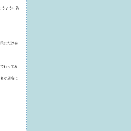
もらうように告
Ｋ氏にだけ会
ので行ってみ
地名が店名に