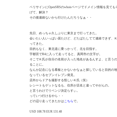
ベリサインにOpenSRSのwhoisページでドメイン情報を見て
げて、解決？
その後連絡ないから行けたんだろうなぁ・・
先日、めっちゃ久しぶりに東京まで行ってきた。
会いたい人いっぱい居たけど、どたばたしてて連絡できず、
ってきた。
目的もなく、東北道に乗っかって、北を目指す。
宇都宮でR4に入って走ってると、真岡市の文字が。
そこでＫ氏が自分の名前が入った地名があるんすよ、と言う
ることに。
なんか記念になる看板とかないかなぁと探していると目的の
なっているセブンイレブン発見。
店外からドアを撮影する怪しいＫ氏（笑）
レシートもゲットなるも、住所が店名と違ってやがんの。
と言うわけでリベンジ決定らすぃ。
っていつ行けるやら・・
どの辺り走ってきたかは
こちら
で。
USD 108.78 EUR 131.48