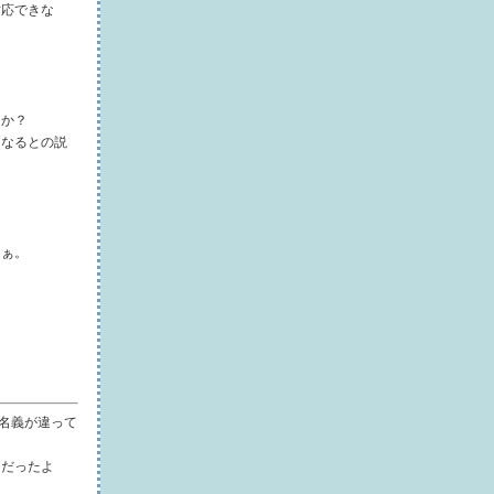
対応できな
うか？
になるとの説
なぁ。
の名義が違って
目だったよ