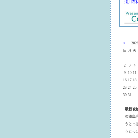
滝川石
<
20
日
月
火
2
3
4
9
10
11
16
17
18
23
24
25
30
31
最新被
淡路島
うとっ
うとっ