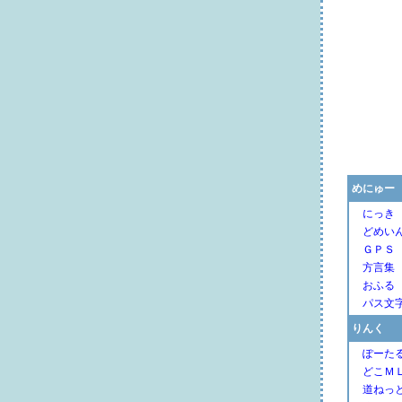
めにゅー
にっき
どめい
ＧＰＳ
方言集
おふる
パス文
りんく
ぽーた
どこＭ
道ねっ