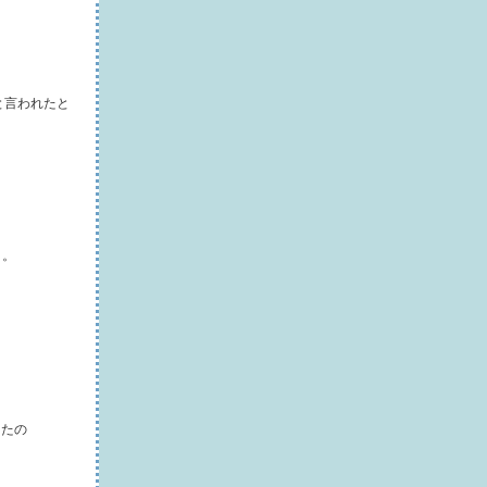
と言われたと
ク。
したの