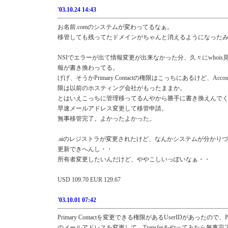
'03.10.24 14:43
お名前.comのシステムが変わってるなぁ。
移管しても残ってたドメインがちゃんと消えるようになった
NSIでエラーが出て情報変更が出来なかった分、久々にwhois
報が書き換わってる。
げげ、そうかPrimary Contactの権限はこっちにあるけど、Account
限は以前のホスティング会社がもったままか。
とはいえこっちに管理移ってるんやから勝手に書き換えんで
早速メールアドレス変更して移管申請。
無事移管完了。よかったよかった。
.aiのレジストラが変更されたけど、なんかシステムが分かり
更新できへんし・・
所有者変更したいんだけど、ややこしいっぽいなぁ・・
USD 109.70 EUR 129.67
'03.10.01 07:42
Primary Contactを変更できる権限があるUserIDがあったので、Prima
のメールアドレスを変更して、Transferをやってみたら無事完