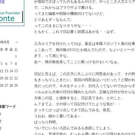
が億劫でさぼってたのもあるんやけど、やっとこさ入力エリ
材店
で、これからはブラウザ上で書ける。
ってまだ編集や削除の機能付けてないけど。
とりあえず～なもんで。
ってこのままになりそうやな・・・
ともかく、これで日記書く頻度はあがる・・はず。
26年8月
>
入力エリアを付けたってのは、最近は本職？のソフト屋の仕
水
木
金
土
ょこあって、掲示板のCGIとか組んでたので、ちょいとソー
きて、って感じすな。
1
あー、掲示板改造してここに載っけるのもいいなぁ。
5
6
7
8
12
13
14
15
日記と言えば、この正月に久しぶりに同窓会があって、その
19
20
21
22
をきっちりしときたい、前回の同窓会はいつだった？と聞か
26
27
28
29
当だったので、ネガをチェック、日付入ってないのでわから
ィルムから大体の日付が掴めたものの、正確な日付が分から
大体この辺、と連絡すると、日記見てるわ、とのこと。
ん？まてよ、その頃って日記付けてたような気が・・
検索ワード
さっそくひっぱり出してきて読んでみる。発見。
弁
うおお、細かく書いてある～
ぽ
ばっちり判明。
ついでにいろいろ読んでみるも赤面してしまう。
ぽ
うーん、平成元年か、むっちゃ濃い年だった記憶があるのだ