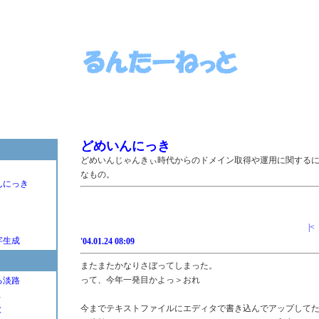
どめいんにっき
どめいんじゃんきぃ時代からのドメイン取得や運用に関する
なもの。
んにっき
|<
字生成
'04.01.24 08:09
またまたかなりさぼってしまった。
って、今年一発目かよっ＞おれ
る淡路
Ｌ
今までテキストファイルにエディタで書き込んでアップして
と