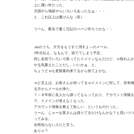
上に濃い年だった。
天国やら地獄やらいろいろあったなぁ・・・
と、これ以上は書けんな（笑）
うーん、匿名で書く日記のページ作ろうかな・・
.amのうち、片方をもうすぐ消すよ～のメール。
3年分払え、なもんで、捨ててしまう予定。
同じ名前でいろいろ取ってたドメインなんだけど、.tv取れん
やる気萎えたことだし、いいかぁ、と。
ちょうど.toも更新案内来てるから捨てよかな。
.toと言えば、お客さんが持ってる.toドメインに対して、所有
る方からメールが来た。
７～８年前に友人から譲ってもらっており、アカウント情報
で、ドメインが使えなくなった。
アカウント情報を教えて欲しい、というものだった。
うーん、じゃーお客さんは借りてるだけなんかな？と思いつ
ってみる。
全然知らない人だと言う。
ありゃ？