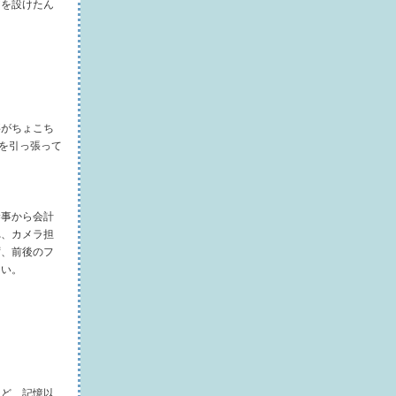
アを設けたん
事がちょこち
スを引っ張って
幹事から会計
れ、カメラ担
ず、前後のフ
ない。
けど、記憶以