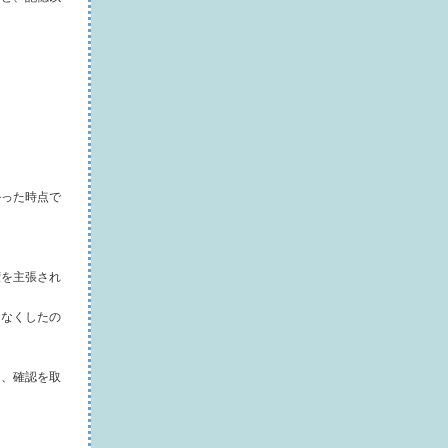
かった時点で
権を主張され
をなくしたの
つ、確認を取