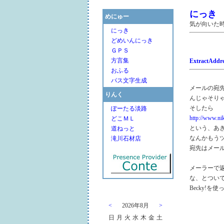
にっき
めにゅー
気が向いた
にっき
どめいんにっき
ＧＰＳ
方言集
ExtractAddr
おふる
パス文字生成
メールの宛
りんく
んじゃそり
そしたら
ぽーたる淡路
http://www.ni
どこＭＬ
という、あき
道ねっと
なんかもう
滝川石材店
宛先はメー
メーラーで
な、とつい
Becky!を使
<
2026年8月
>
日
月
火
水
木
金
土