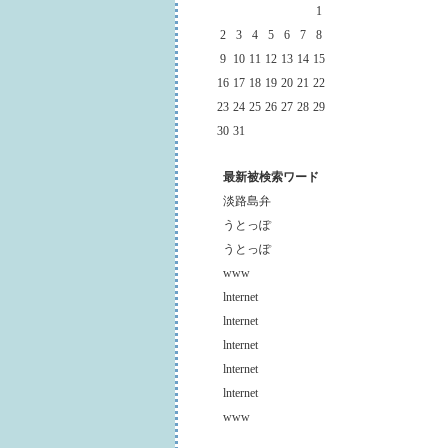
1
2
3
4
5
6
7
8
9
10
11
12
13
14
15
16
17
18
19
20
21
22
23
24
25
26
27
28
29
30
31
最新被検索ワード
淡路島弁
うとっぽ
うとっぽ
www
lnternet
lnternet
lnternet
lnternet
lnternet
www