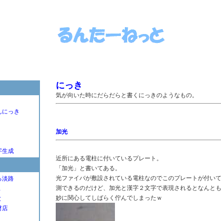
にっき
気が向いた時にだらだらと書くにっきのようなもの。
んにっき
加光
字生成
近所にある電柱に付いているプレート。
「加光」と書いてある。
光ファイバが敷設されている電柱なのでこのプレートが付い
る淡路
測できるのだけど、加光と漢字２文字で表現されるとなんと
Ｌ
妙に関心してしばらく佇んでしまったｗ
と
材店