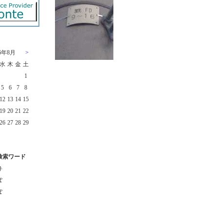
26年8月
>
水
木
金
土
1
5
6
7
8
12
13
14
15
19
20
21
22
26
27
28
29
検索ワード
弁
ぽ
ぽ