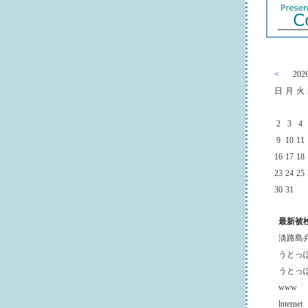
<
20
日
月
火
2
3
4
9
10
11
16
17
18
23
24
25
30
31
最新被
淡路島
うとっ
うとっ
www
lnternet