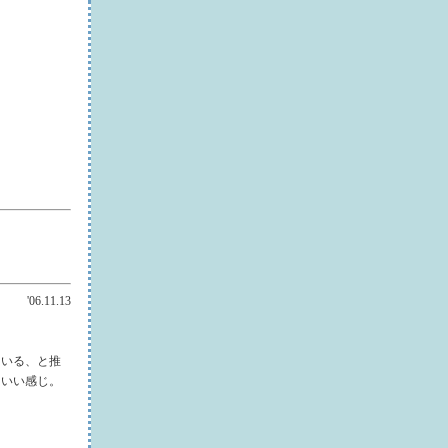
'06.11.13
ている、と推
もいい感じ。