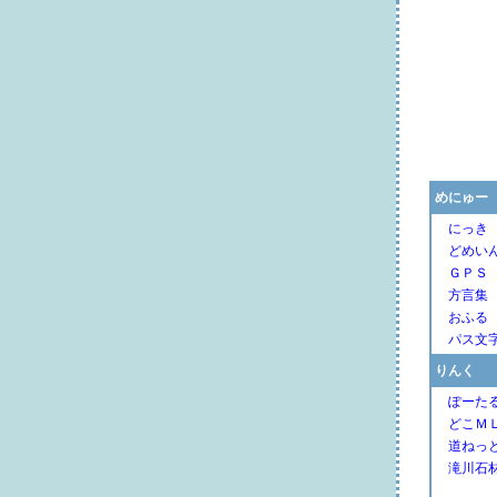
めにゅー
にっき
どめい
ＧＰＳ
方言集
おふる
パス文
りんく
ぽーた
どこＭ
道ねっ
滝川石