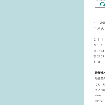
<
20
日
月
火
2
3
4
9
10
11
16
17
18
23
24
25
30
31
最新被
淡路島
うとっ
うとっ
www
lnternet