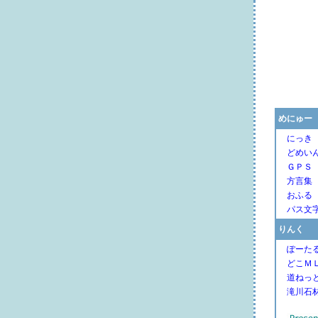
めにゅー
にっき
どめい
ＧＰＳ
方言集
おふる
パス文
りんく
ぽーた
どこＭ
道ねっ
滝川石