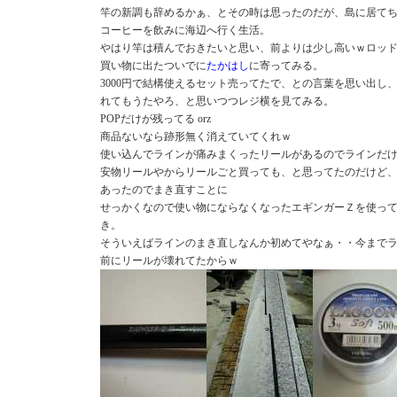
竿の新調も辞めるかぁ、とその時は思ったのだが、島に居て
コーヒーを飲みに海辺へ行く生活。
やはり竿は積んでおきたいと思い、前よりは少し高いｗロッ
買い物に出たついでに
たかはし
に寄ってみる。
3000円で結構使えるセット売ってたで、との言葉を思い出し
れてもうたやろ、と思いつつレジ横を見てみる。
POPだけが残ってる orz
商品ないなら跡形無く消えていてくれｗ
使い込んでラインが痛みまくったリールがあるのでラインだ
安物リールやからリールごと買っても、と思ってたのだけど
あったのでまき直すことに
せっかくなので使い物にならなくなったエギンガーＺを使っ
き。
そういえばラインのまき直しなんか初めてやなぁ・・今まで
前にリールが壊れてたからｗ