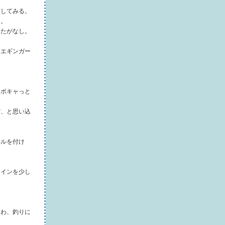
索してみる。
ド。
見たがなし。
「エギンガー
、ボキャっと
だ、と思い込
ールを付け
ラインを少し
るわ、釣りに