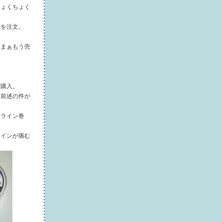
ちょくちょく
ドを注文。
、まぁもう売
け購入。
、前述の件が
てライン巻
ラインが痛む