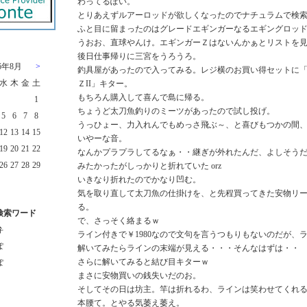
わってるぽい。
とりあえずルアーロッドが欲しくなったのでナチュラムで検
ふと目に留まったのはグレードエギンガーなるエギングロッ
うおお、直球やんけ。エギンガーＺはないんかぁとリストを
後日仕事帰りに三宮をうろうろ。
26年8月
>
釣具屋があったので入ってみる。レジ横のお買い得セットに
水
木
金
土
ＺII」キター。
もちろん購入して喜んで島に帰る。
1
ちょうど太刀魚釣りのミーツがあったので試し投げ。
5
6
7
8
うっひょー、力入れんでもめっさ飛ぶ～、と喜びもつかの間
12
13
14
15
いやーな音。
19
20
21
22
なんかプラプラしてるなぁ・・継ぎが外れたんだ、よしそう
26
27
28
29
みたかったがしっかりと折れていた orz
いきなり折れたのでかなり凹む。
気を取り直して太刀魚の仕掛けを、と先程買ってきた安物リ
る。
検索ワード
で、さっそく絡まるｗ
弁
ライン付きで￥1980なので文句を言うつもりもないのだが、
ぽ
解いてみたらラインの末端が見える・・・そんなはずは・・
さらに解いてみると結び目キターｗ
ぽ
まさに安物買いの銭失いだのお。
そしてその日は坊主。竿は折れるわ、ラインは笑わせてくれ
本腰て。とやる気萎え萎え。