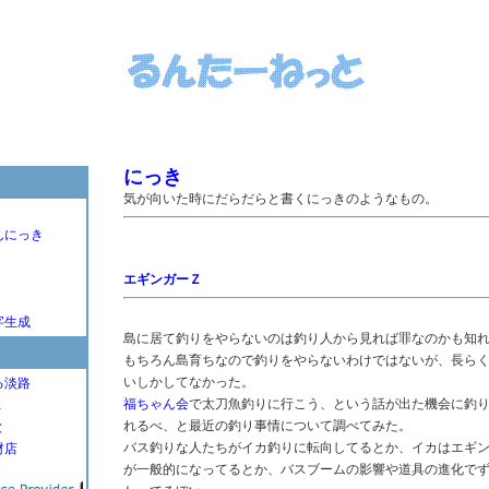
にっき
気が向いた時にだらだらと書くにっきのようなもの。
んにっき
エギンガーＺ
字生成
島に居て釣りをやらないのは釣り人から見れば罪なのかも知
もちろん島育ちなので釣りをやらないわけではないが、長ら
いしかしてなかった。
る淡路
福ちゃん会
で太刀魚釣りに行こう、という話が出た機会に釣
Ｌ
れるべ、と最近の釣り事情について調べてみた。
と
バス釣りな人たちがイカ釣りに転向してるとか、イカはエギ
材店
が一般的になってるとか、バスブームの影響や道具の進化で