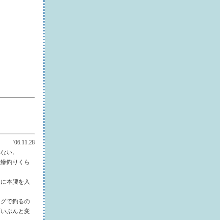
'06.11.28
れない。
く鰺釣りくら
りに本腰を入
ングで釣るの
ずいぶんと変